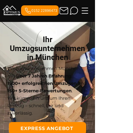
0152 22896473
Ihr
Umzugsunternehmen
in München
Umzugsunternehmen München
mit
über 7 Jahren Erfahrung
,
1500+ erfolgreichen Umzügen
und
150+ 5-Sterne-Bewertungen
.
Wir kümmern uns um Ihren
Umzug – schnell, fair und
zuverlässig.
EXPRESS ANGEBOT