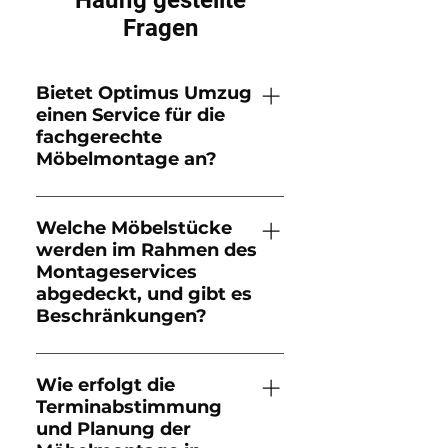
Häufig gestellte
Fragen
Bietet Optimus Umzug
einen Service für die
fachgerechte
Möbelmontage an?
Ja, Optimus Umzug bietet
einen umfassenden Service
Welche Möbelstücke
werden im Rahmen des
für die fachgerechte
Montageservices
Möbelmontage in München
abgedeckt, und gibt es
an. Unsere erfahrenen
Beschränkungen?
Monteure stehen bereit, um
Schränke, Regale, Betten,
Unser Möbelmontageservice
Lampen und andere
erstreckt sich über eine
Wie erfolgt die
Möbelstücke sicher und
Terminabstimmung
Vielzahl von Möbelstücken,
professionell zu montieren
und Planung der
darunter Schränke, Regale,
oder zu demontieren. Wir